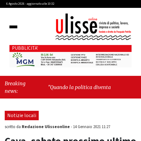
6 Agosto 2026 - aggiornato alle 10:32
PUBBLICITA'
Breaking
"Quando la politica diventa autobiografia"
-
news:
"Cava de' Tirreni, le pietre ricordano. Gli
uomini, qualche volta, dimenticano"
Notizie locali
Redazione Ulisseonline
scritto da
-
14 Gennaio 2021 11:27