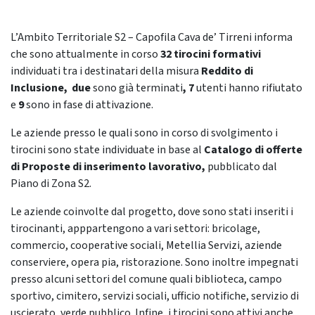
L’Ambito Territoriale S2 – Capofila Cava de’ Tirreni informa
che sono attualmente in corso
32
tirocini formativi
individuati tra i destinatari della misura
Reddito di
Inclusione,
due
sono già terminati
, 7
utenti hanno rifiutato
e
9
sono in fase di attivazione.
Le aziende presso le quali sono in corso di svolgimento i
tirocini sono state individuate in base al
Catalogo di offerte
di Proposte di inserimento lavorativo,
pubblicato dal
Piano di Zona S2.
Le aziende coinvolte dal progetto, dove sono stati inseriti i
tirocinanti, apppartengono a vari settori: bricolage,
commercio, cooperative sociali, Metellia Servizi, aziende
conserviere, opera pia, ristorazione. Sono inoltre impegnati
presso alcuni settori del comune quali biblioteca, campo
sportivo, cimitero, servizi sociali, ufficio notifiche, servizio di
uscierato, verde pubblico. Infine, i tirocini sono attivi anche