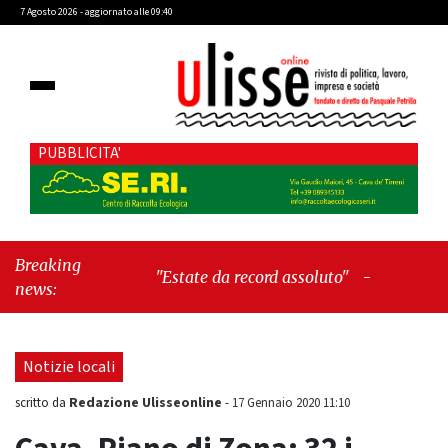
7 Agosto 2026 - aggiornato alle 09:40
PUBBLICITA'
Breaking
"Estate da record assoluto"
-
"Francesco
news:
Guccini mi insegnò che Tex Willer era
letteratura"
Notizie locali
Redazione Ulisseonline
scritto da
-
17 Gennaio 2020 11:10