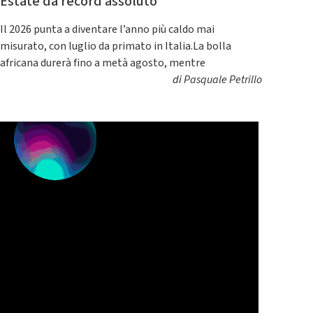
Estate da record assoluto
Il 2026 punta a diventare l’anno più caldo mai
misurato, con luglio da primato in Italia.La bolla
africana durerà fino a metà agosto, mentre
di
Pasquale Petrillo