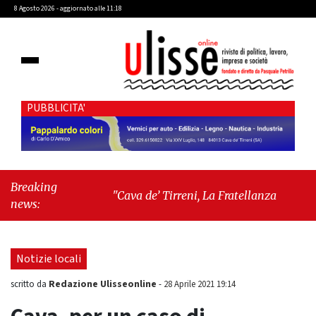
8 Agosto 2026 - aggiornato alle 11:18
PUBBLICITA'
Breaking
"Cava de’ Tirreni, La Fratellanza sull'ultima
news:
seduta consiliare: “Serve chiarezza!”"
-
"Il
trono è di erba: come Bryant Park ha sconfitto
l’impero di cemento"
Notizie locali
Redazione Ulisseonline
scritto da
-
28 Aprile 2021 19:14