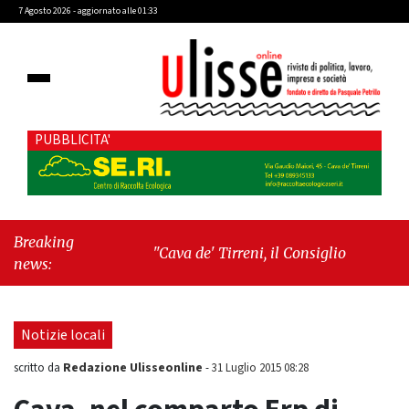
7 Agosto 2026 - aggiornato alle 01:33
PUBBLICITA'
Breaking
"Cava de' Tirreni, il Consiglio comunale
news:
conferma Sara Fariello. L'opposizione lascia
l'aula al momento del voto"
-
"Vietri sul
Mare, giornata storica: la ceramica
Notizie locali
ammessa alla fase europea per l’IGP"
Redazione Ulisseonline
scritto da
-
31 Luglio 2015 08:28