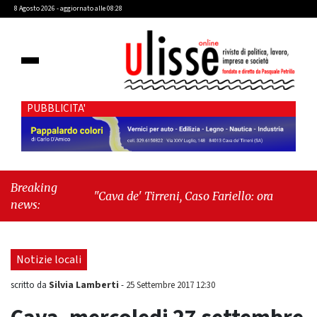
8 Agosto 2026 - aggiornato alle 08:28
PUBBLICITA'
Breaking
"Cava de' Tirreni, Caso Fariello: ora torniamo ai
news:
problemi veri"
-
"Cava de' Tirreni, quando la
burocrazia dimentica perché esiste"
Notizie locali
Silvia Lamberti
scritto da
-
25 Settembre 2017 12:30