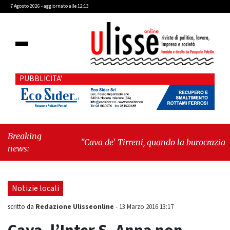
7 Agosto 2026 - aggiornato alle 12:13
PUBBLICITA'
Breaking
"Cava de' Tirreni, quando la burocrazia
news:
dimentica perché esiste"
-
"Oggi New York
mi ha rubato il cuore. Ancora"
Notizie locali
Redazione Ulisseonline
scritto da
-
13 Marzo 2016 13:17