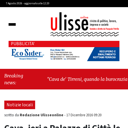
7 Agosto 2026 - aggiornato alle 12:20
PUBBLICITA'
Breaking
"Cava de' Tirreni, quando la burocrazia
news:
dimentica perché esiste"
-
"Oggi New York
mi ha rubato il cuore. Ancora"
Notizie locali
Redazione Ulisseonline
scritto da
-
17 Dicembre 2016 09:20