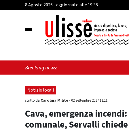
8 Agosto 2026 - aggiornato alle 19:38
"Cava de
Breaking news:
sull'ul
Notizie locali
Carolina Milite
scritto da
-
02 Settembre 2017 11:11
Cava, emergenza incendi: r
comunale, Servalli chiede