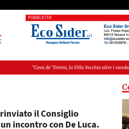
PUBBLICITA'
’ Tirreni, la Villa Vecchia oltre i vandali: il vero nodo è il se
tima seduta consiliare: “Serve chiarezza!”"
C
inviato il Consiglio
 un incontro con De Luca.