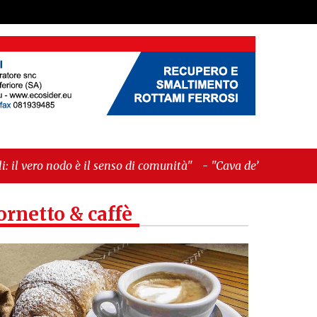
nso di comunità"
-
"Cava de’ Tirreni, La Fratellanza
ornetto & caffè