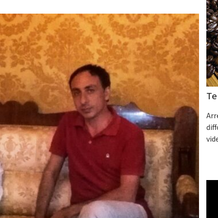
Te
Arr
dif
vid