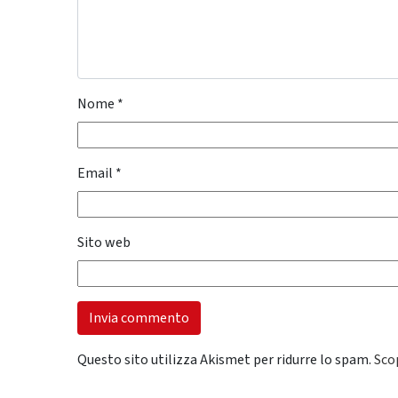
Nome
*
Email
*
Sito web
Questo sito utilizza Akismet per ridurre lo spam.
Sco