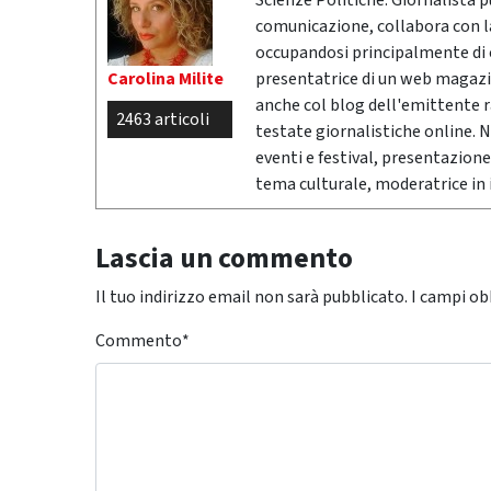
Scienze Politiche. Giornalista 
comunicazione, collabora con la 
occupandosi principalmente di cr
Carolina Milite
presentatrice di un web magazi
anche col blog dell'emittente 
2463 articoli
testate giornalistiche online. 
eventi e festival, presentazione
tema culturale, moderatrice in i
Lascia un commento
Il tuo indirizzo email non sarà pubblicato.
I campi ob
Commento
*