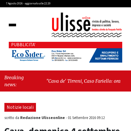
7 Agosto 2026 - aggiornato alle 22:20
PUBBLICITA'
Breaking
"Cava de' Tirreni, Caso Fariello: ora torniamo
news:
ai problemi veri"
-
"Cava de' Tirreni, quando
la burocrazia dimentica perché esiste"
Notizie locali
Redazione Ulisseonline
scritto da
-
01 Settembre 2016 09:12