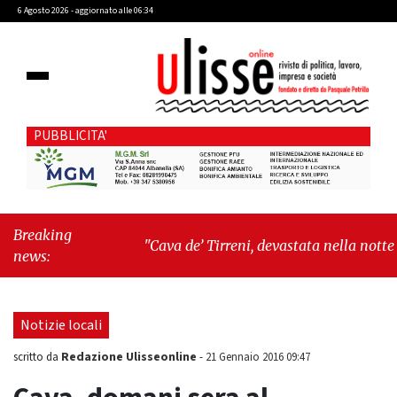
6 Agosto 2026 - aggiornato alle 06:34
PUBBLICITA'
Breaking
"Cava de’ Tirreni, devastata nella notte la
news:
Villa comunale. Il sindaco Giordano: «Non ci
fermeremo»"
-
"Italia sospesa tra identità,
fragilità sociali e pressioni economiche"
Notizie locali
Redazione Ulisseonline
scritto da
-
21 Gennaio 2016 09:47