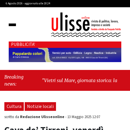
6 Agosto 2026 - aggiornato alle 18:24
PUBBLICITA'
Breaking
"Vietri sul Mare, giornata storica: la ceramica
news:
ammessa alla fase europea per l’IGP"
-
"Hudson Yards: qui New York morde il futuro"
Cultura
Notizie locali
Redazione Ulisseonline
scritto da
-
13 Maggio 2025 12:07