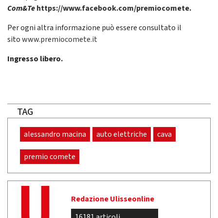
Com&Te
https://www.facebook.com/premiocomete
.
Per ogni altra informazione può essere consultato il
sito
www.premiocomete.it
Ingresso libero.
TAG
alessandro macina
auto elettriche
cava
premio comete
Redazione Ulisseonline
16181 articoli