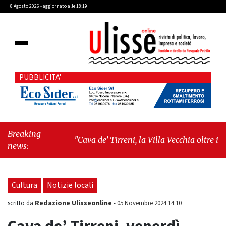
8 Agosto 2026 - aggiornato alle 18:19
PUBBLICITA'
Breaking
"Cava de’ Tirreni, la Villa Vecchia oltre i vandali:
news:
il vero nodo è il senso di comunità"
-
"Cava de’
Tirreni, La Fratellanza sull'ultima seduta
consiliare: “Serve chiarezza!”"
Cultura
Notizie locali
Redazione Ulisseonline
scritto da
-
05 Novembre 2024 14:10