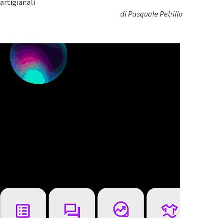
artigianali
di
Pasquale Petrillo