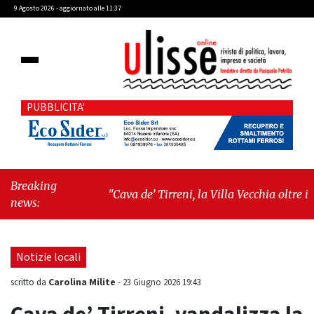
9 Agosto 2026 - aggiornato alle 11:37
PUBBLICITA'
Breaking
"Cava de’ Tirreni, la Villa Vecchia oltre i
news:
vandali: il vero nodo è il senso di comunità"
-
"Cava de’ Tirreni, La Fratellanza sull'ultima
seduta consiliare: “Serve chiarezza!”"
Notizie locali
Carolina Milite
scritto da
-
23 Giugno 2026 19:43