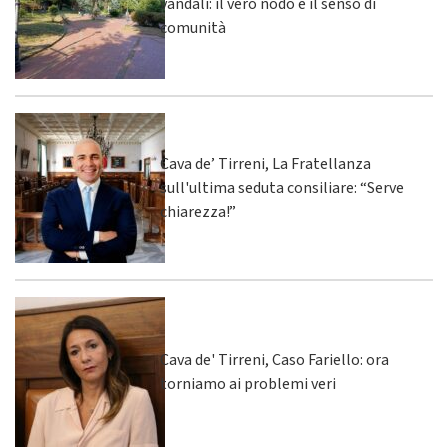
vandali: il vero nodo è il senso di
comunità
Cava de’ Tirreni, La Fratellanza
sull'ultima seduta consiliare: “Serve
chiarezza!”
Cava de' Tirreni, Caso Fariello: ora
torniamo ai problemi veri