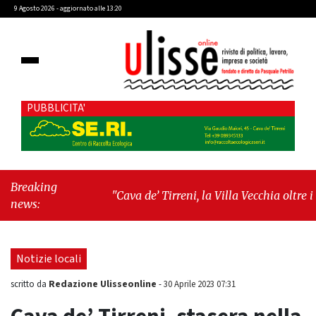
9 Agosto 2026 - aggiornato alle 13:20
PUBBLICITA'
Breaking
"Cava de’ Tirreni, la Villa Vecchia oltre i
news:
vandali: il vero nodo è il senso di comunità"
-
"Cava de’ Tirreni, La Fratellanza sull'ultima
seduta consiliare: “Serve chiarezza!”"
Notizie locali
Redazione Ulisseonline
scritto da
-
30 Aprile 2023 07:31