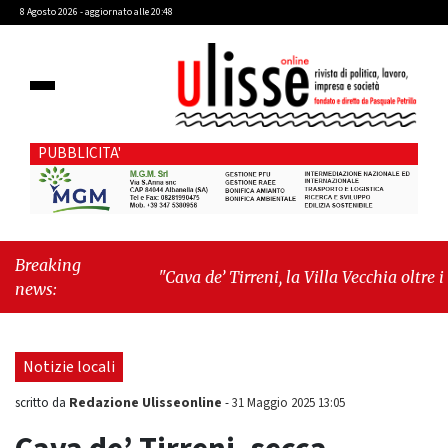
8 Agosto 2026 - aggiornato alle 20:48
PUBBLICITA'
Breaking
"Cava de’ Tirreni, la Villa Vecchia oltre i
news:
vandali: il vero nodo è il senso di comunità"
-
"Cava de’ Tirreni, La Fratellanza sull'ultima
seduta consiliare: “Serve chiarezza!”"
Notizie locali
Redazione Ulisseonline
scritto da
-
31 Maggio 2025 13:05