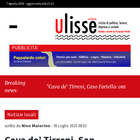
7 Agosto 2026 - aggiornato alle 21:21
PUBBLICITA'
Breaking
"Cava de' Tirreni, Caso Fariello: ora torniamo ai
news:
problemi veri"
-
"Cava de' Tirreni, quando la
burocrazia dimentica perché esiste"
Notizie locali
Nino Maiorino
scritto da
-
05 Luglio 2023 08:02