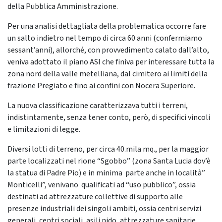
della Pubblica Amministrazione.
Per una analisi dettagliata della problematica occorre fare
un salto indietro nel tempo di circa 60 anni (confermiamo
sessant’anni), allorché, con provvedimento calato dall’alto,
veniva adottato il piano ASI che finiva per interessare tutta la
zona nord della valle metelliana, dal cimitero ai limiti della
frazione Pregiato e fino ai confini con Nocera Superiore.
La nuova classificazione caratterizzava tutti i terreni,
indistintamente, senza tener conto, però, di specifici vincoli
e limitazioni di legge.
Diversi lotti di terreno, per circa 40.mila mq., per la maggior
parte localizzati nel rione “Sgobbo” (zona Santa Lucia dov’è
la statua di Padre Pio) e in minima parte anche in località”
Monticelli”, venivano qualificati ad “uso pubblico”, ossia
destinati ad attrezzature collettive di supporto alle
presenze industriali dei singoli ambiti, ossia centri servizi
generali, centri sociali, asili nido, attrezzature sanitarie,