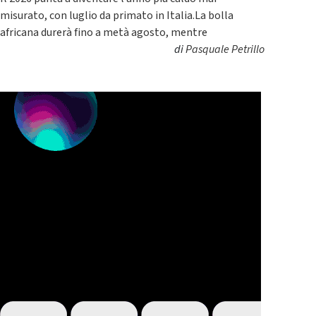
misurato, con luglio da primato in Italia.La bolla
africana durerà fino a metà agosto, mentre
di
Pasquale Petrillo