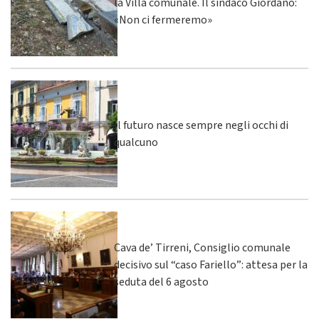
la Villa comunale. Il sindaco Giordano:
«Non ci fermeremo»
Il futuro nasce sempre negli occhi di
qualcuno
Cava de’ Tirreni, Consiglio comunale
decisivo sul “caso Fariello”: attesa per la
seduta del 6 agosto