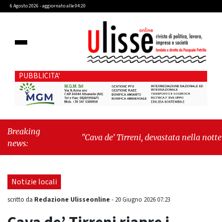
6 Agosto 2026 - aggiornato alle 04:20
PUBBLICITA'
Breaking
"Cava de’ Tirreni, devastata nella notte la
news:
Villa comunale. Il sindaco Giordano: «Non ci
fermeremo»"
-
"Italia sospesa tra identità,
fragilità sociali e pressioni economiche"
Notizie locali
Redazione Ulisseonline
scritto da
-
20 Giugno 2026 07:23