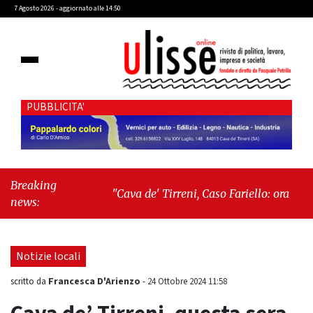
7 Agosto 2026 - aggiornato alle 14:50
PUBBLICITA'
Breaking
"Cava de' Tirreni, Caso Fariello: ora torniamo
news:
ai problemi veri"
-
"Cava de' Tirreni, quando
la burocrazia dimentica perché esiste"
Notizie locali
Francesca D'Arienzo
scritto da
-
24 Ottobre 2024 11:58