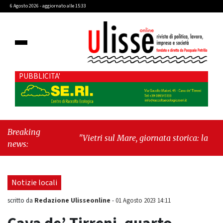
6 Agosto 2026 - aggiornato alle 15:33
PUBBLICITA'
Breaking
"Vietri sul Mare, giornata storica: la ceramica
news:
ammessa alla fase europea per l’IGP"
-
"Hudson Yards: qui New York morde il futuro"
Notizie locali
Redazione Ulisseonline
scritto da
-
01 Agosto 2023 14:11