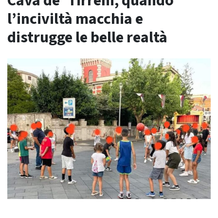
Cava de’ Tirreni, quando
l’inciviltà macchia e
distrugge le belle realtà