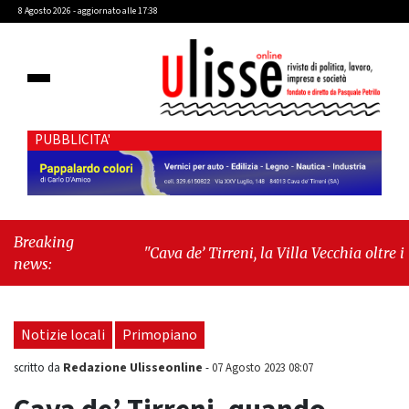
8 Agosto 2026 - aggiornato alle 17:38
PUBBLICITA'
Breaking
"Cava de’ Tirreni, la Villa Vecchia oltre i
news:
vandali: il vero nodo è il senso di comunità"
-
"Cava de’ Tirreni, La Fratellanza sull'ultima
seduta consiliare: “Serve chiarezza!”"
Notizie locali
Primopiano
Redazione Ulisseonline
scritto da
-
07 Agosto 2023 08:07