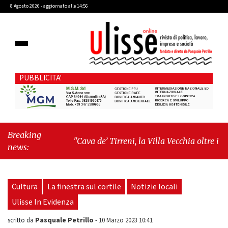
8 Agosto 2026 - aggiornato alle 14:56
PUBBLICITA'
Breaking
"Cava de’ Tirreni, la Villa Vecchia oltre i vandali:
news:
il vero nodo è il senso di comunità"
-
"Cava de’
Tirreni, La Fratellanza sull'ultima seduta
consiliare: “Serve chiarezza!”"
Cultura
La finestra sul cortile
Notizie locali
Ulisse In Evidenza
Pasquale Petrillo
scritto da
-
10 Marzo 2023 10:41