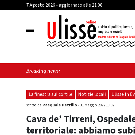
7 Agosto 2026 - aggiornato alle 21:08
"Cava 
Breaking news:
perché
La finestra sul cortile
Notizie locali
Ulisse In E
Pasquale Petrillo
scritto da
-
31 Maggio 2022 13:02
Cava de’ Tirreni, Ospedal
territoriale: abbiamo subi