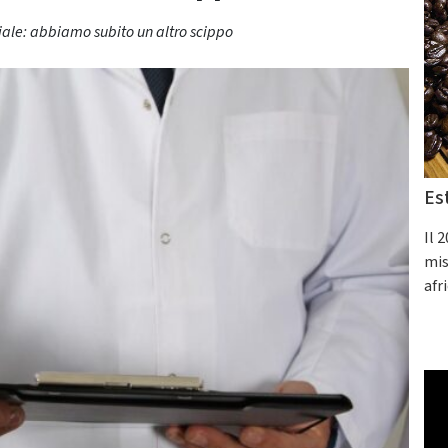
riale: abbiamo subito un altro scippo
Es
Il 
mis
afr