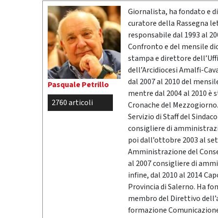
Giornalista, ha fondato e dir
curatore della Rassegna l
responsabile dal 1993 al 200
Confronto e del mensile di
stampa e direttore dell’Uff
dell’Arcidiocesi Amalfi-Cav
dal 2007 al 2010 del mensil
Pasquale Petrillo
mentre dal 2004 al 2010 è 
2760 articoli
Cronache del Mezzogiorno. 
Servizio di Staff del Sindac
consigliere di amministrazio
poi dall’ottobre 2003 al se
Amministrazione del Conser
al 2007 consigliere di ammi
infine, dal 2010 al 2014 Ca
Provincia di Salerno. Ha fo
membro del Direttivo dell’
formazione Comunicazione &