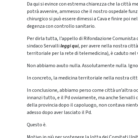
Da qui si evince con estrema chiarezza che la città me
potrà avvenire, ammesso che il nostro ospedale funzi
chirurgico si può essere dimessi a Cava e finire poi n
degenza con controllo sanitario.
Per dirla tutta, l’appello di Rifondazione Comunista di
sindaco Servalli
leggi qui
, per avere nella nostra citt
territoriale per la rete di telemedicina), è caduto nel
Non abbiamo avuto nulla. Assolutamente nulla. Ignora
In concreto, la medicina territoriale nella nostra citt
In conclusione, abbiamo perso come città un’altra oc
innanzi tutto, e il Pd ovviamente, ma anche Servalli c
della provincia dopo il capoluogo, non contava nient
adesso dopo aver lasciato il Pd.
Questo è.
Motivo in più per sostenere la lotta dei Comitati Uni