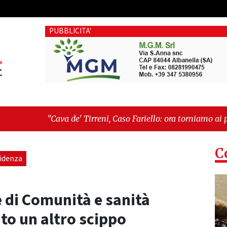
PUBBLICITA'
de' Tirreni, Caso Fariello: ora torniamo ai problemi veri"
-
"C
 esiste"
C
videnza
e di Comunità e sanità
to un altro scippo