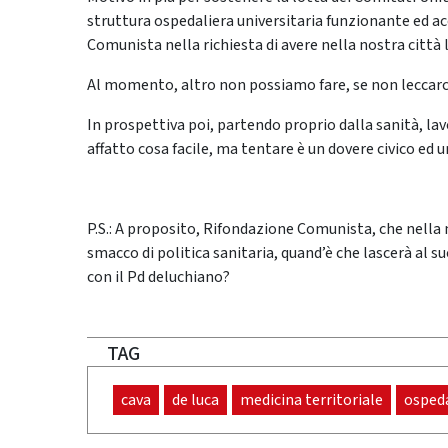
struttura ospedaliera universitaria funzionante ed a
Comunista nella richiesta di avere nella nostra città 
Al momento, altro non possiamo fare, se non leccarci l
In prospettiva poi, partendo proprio dalla sanità, lavo
affatto cosa facile, ma tentare è un dovere civico ed 
P.S.: A proposito, Rifondazione Comunista, che nella
smacco di politica sanitaria, quand’è che lascerà al
con il Pd deluchiano?
TAG
cava
de luca
medicina territoriale
osped