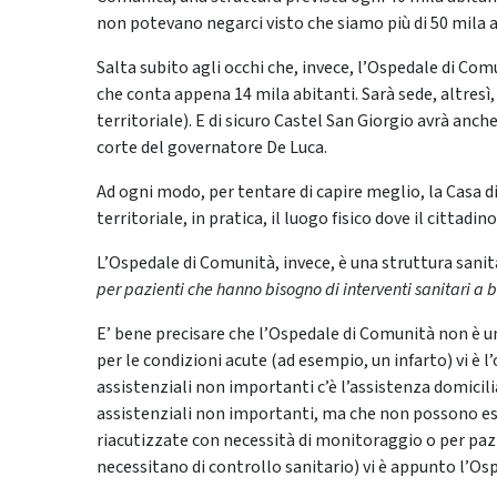
non potevano negarci visto che siamo più di 50 mila a
Salta subito agli occhi che, invece, l’Ospedale di Comu
che conta appena 14 mila abitanti. Sarà sede, altresì,
territoriale). E di sicuro Castel San Giorgio avrà anc
corte del governatore De Luca.
Ad ogni modo, per tentare di capire meglio, la Casa d
territoriale, in pratica, il luogo fisico dove il cittad
L’Ospedale di Comunità, invece, è una struttura sanit
per pazienti che hanno bisogno di interventi sanitari a b
E’ bene precisare che l’Ospedale di Comunità non è una
per le condizioni acute (ad esempio, un infarto) vi è 
assistenziali non importanti c’è l’assistenza domicilia
assistenziali non importanti, ma che non possono es
riacutizzate con necessità di monitoraggio o per pazie
necessitano di controllo sanitario) vi è appunto l’Os