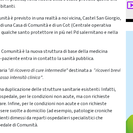
bitanti.
nità è previsto in una realtà a noi vicina, Castel San Giorgio,
 di una Casa di Comunità e di un Cot (Centrale operativa
he qualche santo protettore in più nel Pd salernitano e nella
i Comunità è la nuova struttura di base della medicina
ino-paziente entra in contatto la sanità pubblica.
aria
“di ricovero di cure intermedie”
destinata a
“ricoveri brevi
assa intensità clinica”
.
 duplicazione delle strutture sanitarie esistenti. Infatti,
l’ospedale, per le condizioni non acute, ma con richieste
re. Infine, per le condizioni non acute e con richieste
sere svolte a domicilio (ad esempio, patologie croniche
nti dimessi da reparti ospedalieri specialistici che
pedale di Comunità.