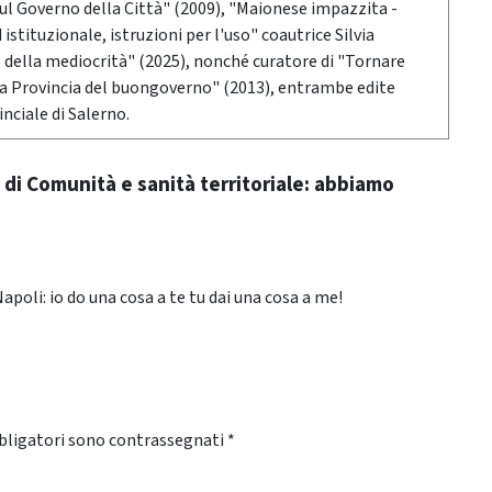
sul Governo della Città" (2009), "Maionese impazzita -
stituzionale, istruzioni per l'uso" coautrice Silvia
o della mediocrità" (2025), nonché curatore di "Tornare
 la Provincia del buongoverno" (2013), entrambe edite
nciale di Salerno.
 di Comunità e sanità territoriale: abbiamo
poli: io do una cosa a te tu dai una cosa a me!
bligatori sono contrassegnati
*