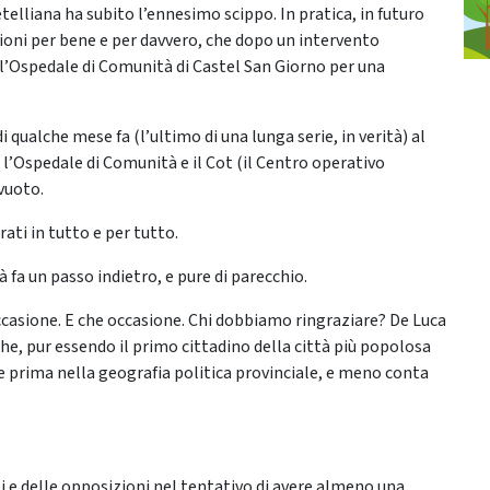
telliana ha subito l’ennesimo scippo. In pratica, in futuro
oni per bene e per davvero, che dopo un intervento
ell’Ospedale di Comunità di Castel San Giorno per una
 qualche mese fa (l’ultimo di una lunga serie, in verità) al
à l’Ospedale di Comunità e il Cot (il Centro operativo
 vuoto.
ti in tutto e per tutto.
à fa un passo indietro, e pure di parecchio.
casione. E che occasione. Chi dobbiamo ringraziare? De Luca
he, pur essendo il primo cittadino della città più popolosa
e prima nella geografia politica provinciale, e meno conta
ti e delle opposizioni nel tentativo di avere almeno una