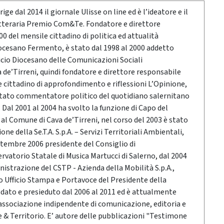
ige dal 2014 il giornale Ulisse on line ed è l’ideatore e il
etteraria Premio Com&Te. Fondatore e direttore
0 del mensile cittadino di politica ed attualità
ocesano Fermento, è stato dal 1998 al 2000 addetto
icio Diocesano delle Comunicazioni Sociali
a de’Tirreni, quindi fondatore e direttore responsabile
e cittadino di approfondimento e riflessioni L’Opinione,
stato commentatore politico del quotidiano salernitano
Dal 2001 al 2004 ha svolto la funzione di Capo del
o al Comune di Cava de’Tirreni, nel corso del 2003 è stato
ne della Se.T.A. S.p.A. – Servizi Territoriali Ambientali,
ttembre 2006 presidente del Consiglio di
vatorio Statale di Musica Martucci di Salerno, dal 2004
nistrazione del CSTP - Azienda della Mobilità S.p.A.,
po Ufficio Stampa e Portavoce del Presidente della
ndato e presieduto dal 2006 al 2011 ed è attualmente
associazione indipendente di comunicazione, editoria e
 Territorio. E’ autore delle pubblicazioni "Testimone