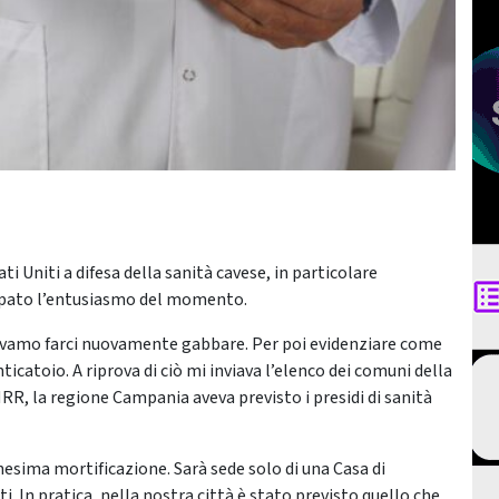
i Uniti a difesa della sanità cavese, in particolare
ppato l’entusiasmo del momento.
evamo farci nuovamente gabbare. Per poi evidenziare come
ticatoio. A riprova di ciò mi inviava l’elenco dei comuni della
NRR, la regione Campania aveva previsto i presidi di sanità
nnesima mortificazione. Sarà sede solo di una Casa di
. In pratica, nella nostra città è stato previsto quello che