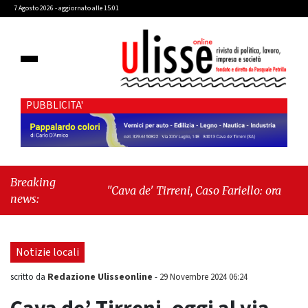
7 Agosto 2026 - aggiornato alle 15:01
PUBBLICITA'
Breaking
"Cava de' Tirreni, Caso Fariello: ora torniamo
news:
ai problemi veri"
-
"Cava de' Tirreni, quando
la burocrazia dimentica perché esiste"
Notizie locali
Redazione Ulisseonline
scritto da
-
29 Novembre 2024 06:24