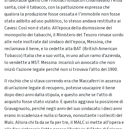
si lavorasse quello che i monaci fondatori chiamavano l’erba
santa, cioè il tabacco, con la pattuizione espressa che
qualora la produzione fosse cessata e l’immobile non fosse
stato adibito ad uso pubblico, lo stesso andava restituito ai
Cavesi. Così non è stato. All’epoca della dismissione del
monopolio dei tabacchi, il Ministero del Tesoro rimase sordo
alle note inoltrate dal sindaco dell’epoca, Messina, che
reclamava il bene, e lo cedette alla BAT (British American
Tobacco) Italia che a suo volta, in uno ad un ramo d’azienda,
lo vendette a MST. Messina incaricò un avvocato che non
iniziò l’azione legale perché non si trovava l’atto del 1900.
Il rischio che si stava correndo era che Maccaferri in assenza
di un’azione legale di recupero, potesse usucapire il bene
dopo dieci anni dalla stipula, e questo anche se l’atto di
acquisto fosse stato viziato. E questo aggrava la posizione di
Gravagnuolo, perché negli anni del suo sindacato i dieci anni
erano in scadenza e nulla si faceva, nonostante i solleciti del
Malc. Allora chi fa da se fa per tre, il MALC si mette all’opera e