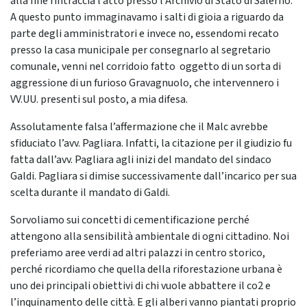
alla fine rintraccia l’atto presso l’Archivio di Stato di Salerno.
A questo punto immaginavamo i salti di gioia a riguardo da
parte degli amministratori e invece no, essendomi recato
presso la casa municipale per consegnarlo al segretario
comunale, venni nel corridoio fatto oggetto di un sorta di
aggressione di un furioso Gravagnuolo, che intervennero i
VV.UU. presenti sul posto, a mia difesa.
Assolutamente falsa l’affermazione che il Malc avrebbe
sfiduciato l’avv. Pagliara. Infatti, la citazione per il giudizio fu
fatta dall’avv. Pagliara agli inizi del mandato del sindaco
Galdi. Pagliara si dimise successivamente dall’incarico per sua
scelta durante il mandato di Galdi.
Sorvoliamo sui concetti di cementificazione perché
attengono alla sensibilità ambientale di ogni cittadino. Noi
preferiamo aree verdi ad altri palazzi in centro storico,
perché ricordiamo che quella della riforestazione urbana è
uno dei principali obiettivi di chi vuole abbattere il co2 e
l’inquinamento delle città. E gli alberi vanno piantati proprio