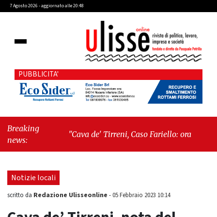
7 Agosto 2026 - aggiornato alle 20:48
PUBBLICITA'
Breaking
"Cava de' Tirreni, Caso Fariello: ora torniamo ai
news:
problemi veri"
-
"Cava de' Tirreni, quando la
burocrazia dimentica perché esiste"
Notizie locali
Redazione Ulisseonline
scritto da
-
05 Febbraio 2023 10:14