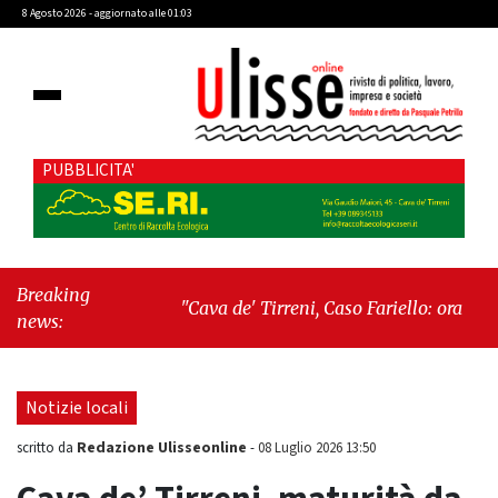
8 Agosto 2026 - aggiornato alle 01:03
PUBBLICITA'
Breaking
"Cava de' Tirreni, Caso Fariello: ora torniamo
news:
ai problemi veri"
-
"Cava de' Tirreni, quando
la burocrazia dimentica perché esiste"
Notizie locali
Redazione Ulisseonline
scritto da
-
08 Luglio 2026 13:50