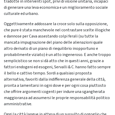
tradotte in interventi spot, privi di visione unitaria, incapaci
di generare una leva economica e un miglioramento sociale
culturale ed urbano.
Oggettivamente addossare la croce solo sulla opposizione,
che pure è stata manchevole nel contrastare scelte illogiche
e dannose per Cava assestando colpi ferali (su tutte la
mancata impugnazione del piano delle alienazioni quale
altro derivato di un piano di riequilibrio inopportuno e
probabilmente viziato) è un atto ingeneroso. E anche troppo
semplicistico se non si dà atto che in questi anni, grazie a
fattori endogeni ed esogeni, Servalli & C. hanno fatto sempre
il bello e cattivo tempo. Sordi a qualsiasi proposta
alternativa, favoriti dalla indifferenza generale della città,
pronta a lamentarsi in ogni dove e per ogni cosa piuttosto
che offrire argomenti cogenti per indure una sgangherata
maggioranza ad assumersi le proprie responsabilità politico
amministrative.
Oggi la città langue in attesa di un sussulto di orgoglio che