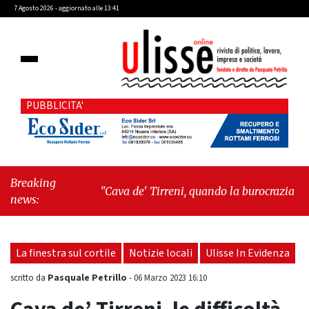
7 Agosto 2026 - aggiornato alle 13:41
PUBBLICITA'
Breaking
"Cava de' Tirreni, quando la burocrazia
news:
dimentica perché esiste"
-
"Oggi New York mi
ha rubato il cuore. Ancora"
La finestra sul cortile
Notizie locali
Ulisse In Evidenza
Pasquale Petrillo
scritto da
-
06 Marzo 2023 16:10