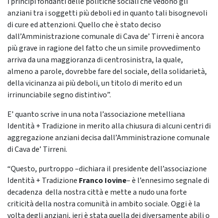
i principi fondanti delle politiche sociali che vedono gli
anziani tra i soggetti più deboli ed in quanto tali bisognevoli
di cure ed attenzioni. Quello che è stato deciso
dall’Amministrazione comunale di Cava de’ Tirreni è ancora
più grave in ragione del fatto che un simile provvedimento
arriva da una maggioranza di centrosinistra, la quale,
almeno a parole, dovrebbe fare del sociale, della solidarietà,
della vicinanza ai più deboli, un titolo di merito ed un
irrinunciabile segno distintivo”.
E’ quanto scrive in una nota l’associazione metelliana
Identità + Tradizione in merito alla chiusura di alcuni centri di
aggregazione anziani decisa dall’Amministrazione comunale
di Cava de’ Tirreni.
“Questo, purtroppo –dichiara il presidente dell’associazione
Identità + Tradizione
Franco Iovine
– è l’ennesimo segnale di
decadenza della nostra città e mette a nudo una forte
criticità della nostra comunità in ambito sociale. Oggi è la
volta degli anziani, ieri è stata quella dei diversamente abili o