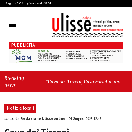
7 Agosto 2026 - aggiornato alle 23:24
PUBBLICITA'
Breaking
"Cava de' Tirreni, Caso Fariello: ora torniamo
news:
ai problemi veri"
-
"Cava de' Tirreni, quando
la burocrazia dimentica perché esiste"
Notizie locali
Redazione Ulisseonline
scritto da
-
24 Giugno 2023 12:49