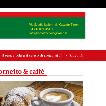
senso di comunità"
-
"Cava de’ Tirreni, La
ornetto & caffè