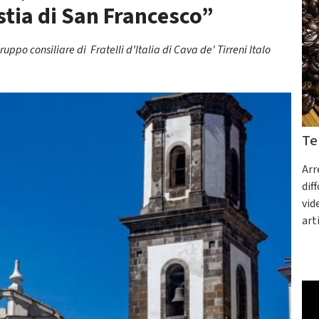
estia di San Francesco”
po consiliare di Fratelli d’Italia di Cava de' Tirreni Italo
Te
Arr
dif
vid
art