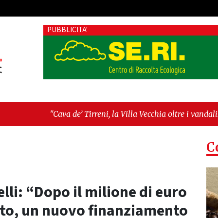
PUBBLICITA'
de’ Tirreni, la Villa Vecchia oltre i vandali: il vero nodo è il 
lanza sull'ultima seduta consiliare: “Serve chiarezza!”"
C
elli: “Dopo il milione di euro
iato, un nuovo finanziamento