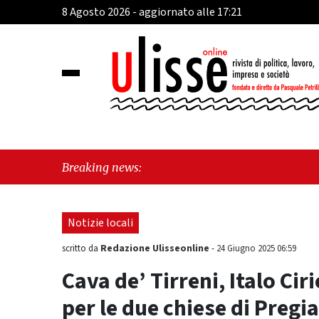
8 Agosto 2026 - aggiornato alle 17:21
"Cava 
Breaking news:
Fratel
Notizie locali
Redazione Ulisseonline
scritto da
-
24 Giugno 2025 06:59
Cava de’ Tirreni, Italo Ciri
per le due chiese di Preg