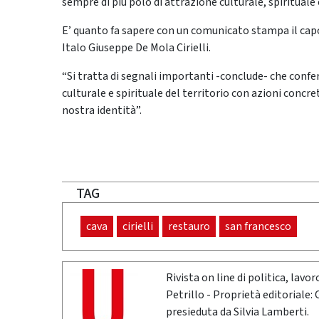
sempre di più polo di attrazione culturale, spirituale e 
E’ quanto fa sapere con un comunicato stampa il capogr
Italo Giuseppe De Mola Cirielli.
“Si tratta di segnali importanti -conclude- che conf
culturale e spirituale del territorio con azioni concr
nostra identità”.
TAG
cava
cirielli
restauro
san francesco
Rivista on line di politica, lav
Petrillo - Proprietà editoriale:
presieduta da Silvia Lamberti.