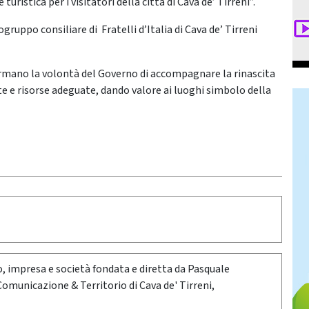
turistica per i visitatori della città di Cava de’ Tirreni”.
uppo consiliare di Fratelli d’Italia di Cava de’ Tirreni
ermano la volontà del Governo di accompagnare la rinascita
ete e risorse adeguate, dando valore ai luoghi simbolo della
oro, impresa e società fondata e diretta da Pasquale
 Comunicazione & Territorio di Cava de' Tirreni,