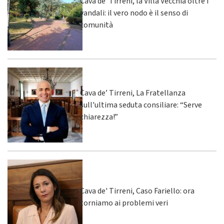
Cava de’ Tirreni, la Villa Vecchia oltre i
vandali: il vero nodo è il senso di
comunità
Cava de’ Tirreni, La Fratellanza
sull'ultima seduta consiliare: “Serve
chiarezza!”
Cava de' Tirreni, Caso Fariello: ora
torniamo ai problemi veri