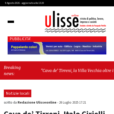
9 Agosto 2026 - aggiornato alle 13:20
PUBBLICITA'
Breaking
"Cava de’ Tirreni, la Villa Vecchia oltre i
news:
vandali: il vero nodo è il senso di comunità"
-
"Cava de’ Tirreni, La Fratellanza sull'ultima
seduta consiliare: “Serve chiarezza!”"
Notizie locali
Redazione Ulisseonline
scritto da
-
26 Luglio 2025 17:21