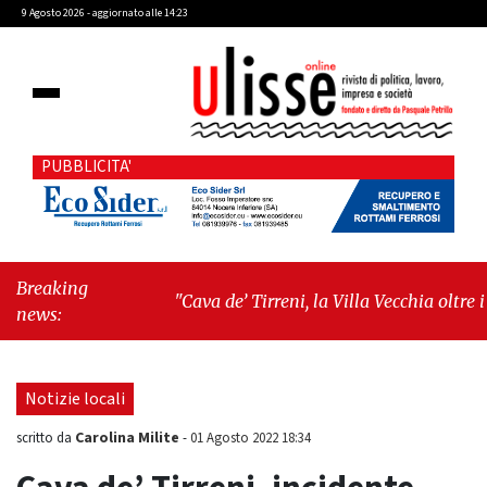
9 Agosto 2026 - aggiornato alle 14:23
PUBBLICITA'
Breaking
"Cava de’ Tirreni, la Villa Vecchia oltre i
news:
vandali: il vero nodo è il senso di comunità"
-
"Cava de’ Tirreni, La Fratellanza sull'ultima
seduta consiliare: “Serve chiarezza!”"
Notizie locali
Carolina Milite
scritto da
-
01 Agosto 2022 18:34