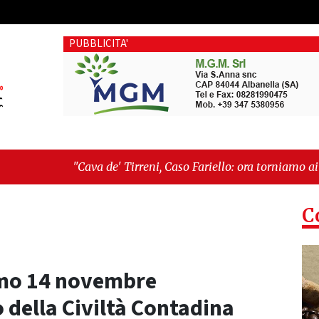
PUBBLICITA'
e' Tirreni, Caso Fariello: ora torniamo ai problemi veri"
-
"Ca
esiste"
C
simo 14 novembre
 della Civiltà Contadina