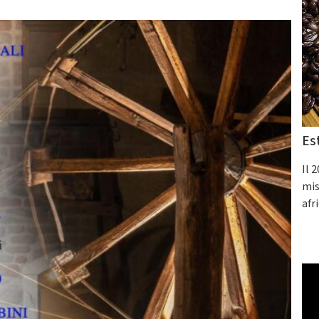
Es
Il 
mis
afr