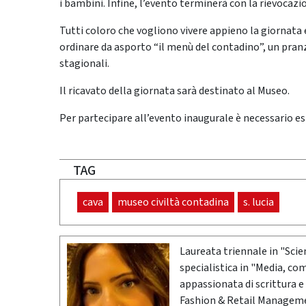
i bambini. Infine, l’evento terminerà con la rievocaz
Tutti coloro che vogliono vivere appieno la giornata e
ordinare da asporto “il menù del contadino”, un pranz
stagionali.
Il ricavato della giornata sarà destinato al Museo.
Per partecipare all’evento inaugurale è necessario es
TAG
cava
museo civiltà contadina
s. lucia
Laureata triennale in "Scie
specialistica in "Media, co
appassionata di scrittura e 
Fashion & Retail Managemen