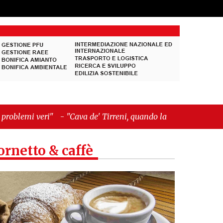
va de' Tirreni, quando la burocrazia dimentica
ornetto & caffè