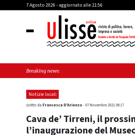
7 Agosto 2026 - aggiornato alle 21:56
"Cava d
Breaking news:
perché 
Notizie locali
Francesca D'Arienzo
scritto da
-
07 Novembre 2021 08:17
Cava de’ Tirreni, il pros
l’inaugurazione del Museo