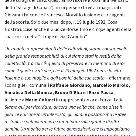
delle stragi del 1992. Quest’anno ricorre il XXXII anniversario
della “strage di Capaci”, in cui persero la vita i magistrati
Giovanni Falcone e Francesca Morvillo insieme a tre agenti
della scorta. Solo due mesi dopo, il 19 luglio 1992, Cosa
Nostra uccise anche il Giudice Borsellino e cinque agenti della
sua scorta nella “strage di via D’Amelio”.
“In quanto rappresentanti delle istituzioni, siamo consapevoli
della grande responsabilità di cui siamo stati investiti dalla
collettività, tra cui c’è quella di preservare la memoria di eroi
come il giudice Falcone, che il 23 maggio 1992 perse la vita
insieme a sua moglie e agli uomini della sua scorta
– affermano
i consiglieri comunali
Raffaele Giordano, Marcello Murolo,
Annalisa Della Monica, Bruno D’Elia
ed
Enzo Passa
,
insieme a
Mario Colucci
in rappresentanza di Forza Italia –
Siamo qui per ricordare, ancora una volta che, come disse il
giudice Falcone in un’intervista, gli uomini passano ma le idee
restano e continueranno a camminare sulle gambe di altri
uomini. Un monito per le future generazioni, che ci impegniamo