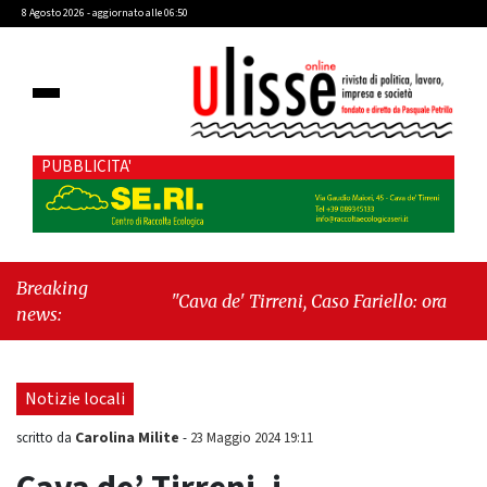
8 Agosto 2026 - aggiornato alle 06:50
PUBBLICITA'
Breaking
"Cava de' Tirreni, Caso Fariello: ora torniamo
news:
ai problemi veri"
-
"Cava de' Tirreni, quando
la burocrazia dimentica perché esiste"
Notizie locali
Carolina Milite
scritto da
-
23 Maggio 2024 19:11