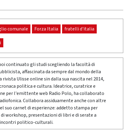
glio comunale
Forza Italia
fratelli d'italia
i
poi continuato gli studi scegliendo la facoltà di
pubblicista, affascinata da sempre dal mondo della
rivista Ulisse online sin dalla sua nascita nel 2014,
onaca politica e cultura. Ideatrice, curatrice e
ne per l'emittente web Radio Polo, ha collaborato
radiofonica. Collabora assiduamente anche con altre
Nel suo carnet di esperienze: addetto stampa per
 di workshop, presentazioni di libri e di serate a
ncontri politico-culturali.