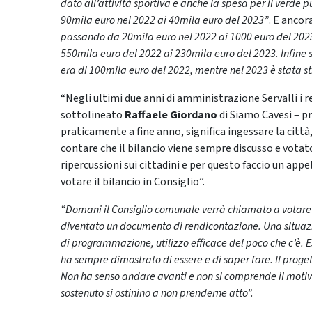
dato all’attività sportiva e anche la spesa per il verd
90mila euro nel 2022 ai 40mila euro del 2023”
. E ancor
passando da 20mila euro nel 2022 ai 1000 euro del 2023
550mila euro del 2022 ai 230mila euro del 2023. Infine se
era di 100mila euro del 2022, mentre nel 2023 è stata s
“Negli ultimi due anni di amministrazione Servalli i r
sottolineato
Raffaele Giordano
di Siamo Cavesi – p
praticamente a fine anno, significa ingessare la cit
contare che il bilancio viene sempre discusso e votato
ripercussioni sui cittadini e per questo faccio un app
votare il bilancio in Consiglio”.
“Domani il Consiglio comunale verrà chiamato a votare
diventato un documento di rendicontazione. Una situaz
di programmazione, utilizzo efficace del poco che c’è. E
ha sempre dimostrato di essere e di saper fare. Il proget
Non ha senso andare avanti e non si comprende il motivo 
sostenuto si ostinino a non prenderne atto”.