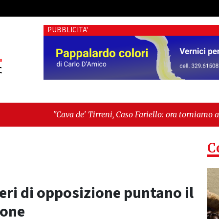
PUBBLICITA'
de' Tirreni, Caso Fariello: ora torniamo ai problemi veri"
-
"
 esiste"
C
ieri di opposizione puntano il
ione