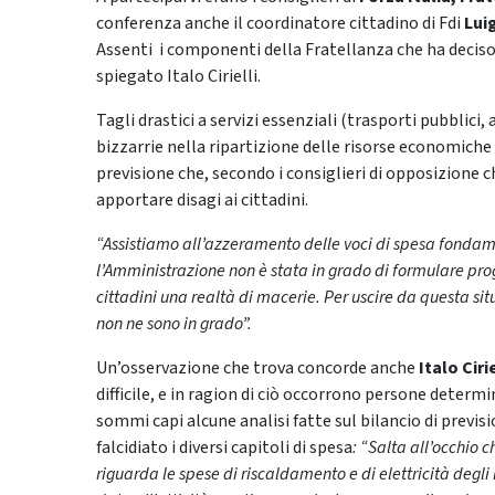
conferenza anche il coordinatore cittadino di Fdi
Lui
Assenti i componenti della Fratellanza che ha deciso
spiegato Italo Cirielli.
Tagli drastici a servizi essenziali (trasporti pubblici, 
bizzarrie nella ripartizione delle risorse economich
previsione che, secondo i consiglieri di opposizione 
apportare disagi ai cittadini.
“Assistiamo all’azzeramento delle voci di spesa fondam
l’Amministrazione non è stata in grado di formulare pr
cittadini una realtà di macerie. Per uscire da questa si
non ne sono in grado”.
Un’osservazione che trova concorde anche
Italo Cirie
difficile, e in ragion di ciò occorrono persone determin
sommi capi alcune analisi fatte sul bilancio di previs
falcidiato i diversi capitoli di spesa
: “Salta all’occhio c
riguarda le spese di riscaldamento e di elettricità degli 