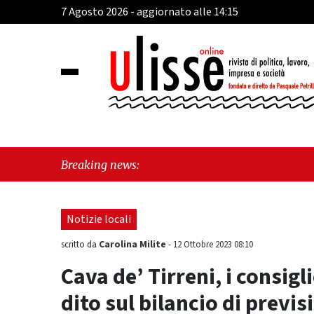
7 Agosto 2026 - aggiornato alle 14:15
"Cava 
Breaking news:
perché
Notizie locali
Carolina Milite
scritto da
-
12 Ottobre 2023 08:10
Cava de’ Tirreni, i consigl
dito sul bilancio di previs