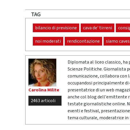
TAG
bilancio di previsione
cava de' tirreni
consi
noi moderati
rendicontazione
siamo caves
Diplomata al liceo classico, ha 
Scienze Politiche. Giornalista 
comunicazione, collabora con la 
occupandosi principalmente di cr
Carolina Milite
presentatrice di un web magazi
anche col blog dell'emittente 
2463 articoli
testate giornalistiche online. 
eventi e festival, presentazione
tema culturale, moderatrice in i