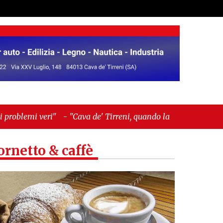
Cava de' Tirreni, quando la burocrazia dimentica
ornetto & caffè