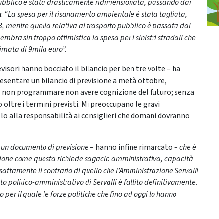
e pubblico è stata drasticamente ridimensionata, passando dai
a:
“La spesa per il risanamento ambientale è stata tagliata,
, mentre quella relativa al trasporto pubblico è passata dai
mbra sin troppo ottimistica la spesa per i sinistri stradali che
timata di 9mila euro”.
evisori hanno bocciato il bilancio per ben tre volte – ha
resentare un bilancio di previsione a metà ottobre,
tà, non programmare non avere cognizione del futuro; senza
 oltre i termini previsti. Mi preoccupano le gravi
ello alla responsabilità ai consiglieri che domani dovranno
 un documento di previsione
– hanno infine rimarcato –
che è
ione come questa richiede sagacia amministrativa, capacità
sattamente il contrario di quello che l’Amministrazione Servalli
to politico-amministrativo di Servalli è fallito definitivamente.
per il quale le forze politiche che fino ad oggi lo hanno