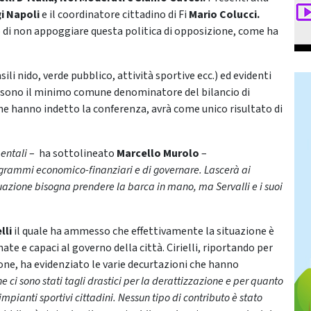
gi Napoli
e il coordinatore cittadino di Fi
Mario Colucci.
 di non appoggiare questa politica di opposizione, come ha
asili nido, verde pubblico, attività sportive ecc.) ed evidenti
e sono il minimo comune denominatore del bilancio di
che hanno indetto la conferenza, avrà come unico risultato di
entali
– ha sottolineato
Marcello Murolo
–
ogrammi economico-finanziari e di governare. Lascerà ai
tuazione bisogna prendere la barca in mano, ma Servalli e i suoi
lli
il quale ha ammesso che effettivamente la situazione è
ate e capaci al governo della città. Cirielli, riportando per
ione, ha evidenziato le varie decurtazioni che hanno
he ci sono stati tagli drastici per la derattizzazione e per quanto
impianti sportivi cittadini. Nessun tipo di contributo è stato