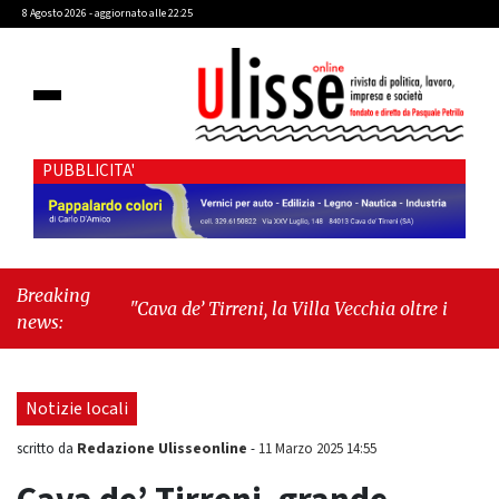
8 Agosto 2026 - aggiornato alle 22:25
PUBBLICITA'
Breaking
"Cava de’ Tirreni, la Villa Vecchia oltre i vandali: il vero
news:
nodo è il senso di comunità"
-
"Cava de’ Tirreni, La
Fratellanza sull'ultima seduta consiliare: “Serve
chiarezza!”"
Notizie locali
Redazione Ulisseonline
scritto da
-
11 Marzo 2025 14:55