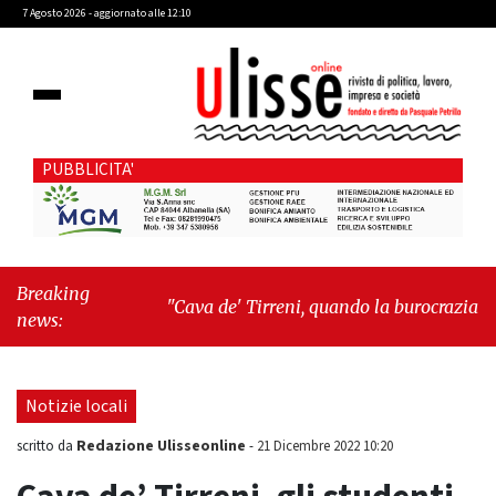
7 Agosto 2026 - aggiornato alle 12:10
PUBBLICITA'
Breaking
"Cava de' Tirreni, quando la burocrazia
news:
dimentica perché esiste"
-
"Oggi New York mi
ha rubato il cuore. Ancora"
Notizie locali
Redazione Ulisseonline
scritto da
-
21 Dicembre 2022 10:20