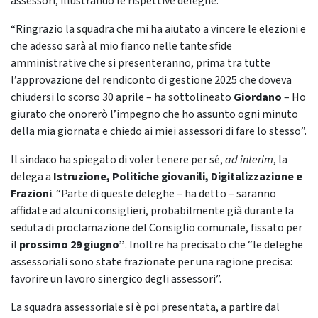
assessori, illustrando le rispettive deleghe.
“Ringrazio la squadra che mi ha aiutato a vincere le elezioni e
che adesso sarà al mio fianco nelle tante sfide
amministrative che si presenteranno, prima tra tutte
l’approvazione del rendiconto di gestione 2025 che doveva
chiudersi lo scorso 30 aprile – ha sottolineato
Giordano
– Ho
giurato che onorerò l’impegno che ho assunto ogni minuto
della mia giornata e chiedo ai miei assessori di fare lo stesso”.
Il sindaco ha spiegato di voler tenere per sé,
ad interim
, la
delega a
Istruzione, Politiche giovanili, Digitalizzazione e
Frazioni
. “Parte di queste deleghe – ha detto – saranno
affidate ad alcuni consiglieri, probabilmente già durante la
seduta di proclamazione del Consiglio comunale, fissato per
il
prossimo 29 giugno”
. Inoltre ha precisato che “le deleghe
assessoriali sono state frazionate per una ragione precisa:
favorire un lavoro sinergico degli assessori”.
La squadra assessoriale si è poi presentata, a partire dal