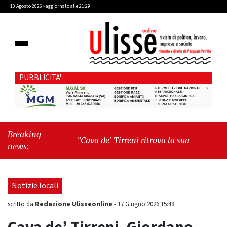
10 Agosto 2026 - aggiornato alle 21:29
PUBBLICITA'
Breaking
"Cava de' Tirreni ritrova la sua Manifattura: un
news:
passo decisivo verso la rinascita urbana"
-
"Libri & Libri: Anatomia del quotidiano di
Clelia Attanasio"
Notizie locali
Redazione Ulisseonline
scritto da
-
17 Giugno 2026 15:48