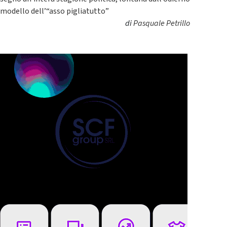
modello dell’“asso pigliatutto”
di
Pasquale Petrillo