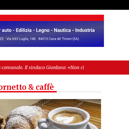
daco Giordano: «Non ci fermeremo»"
-
"Italia sospesa
ornetto & caffè