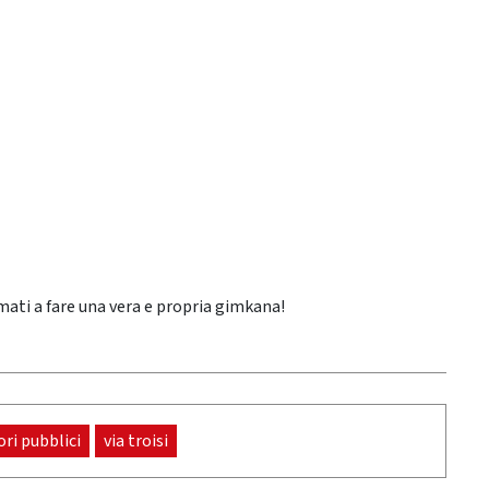
mati a fare una vera e propria gimkana!
ori pubblici
via troisi