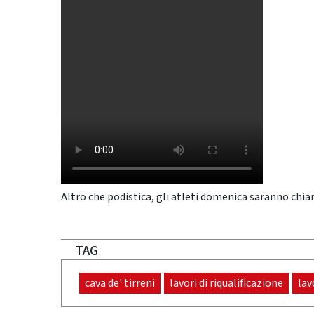
Altro che podistica, gli atleti domenica saranno chia
TAG
cava de' tirreni
lavori di riqualificazione
lav