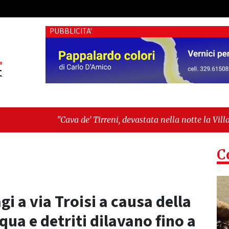
PUBBLICITA'
 de’ Tirreni, devastata nella notte la Villa comunale. Il sin
dentità, fragilità sociali e pressioni economiche"
C
agi a via Troisi a causa della
qua e detriti dilavano fino a