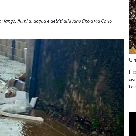
a: fango, fiumi di acqua e detriti dilavano fino a via Carlo
Un
Il 
civ
La 