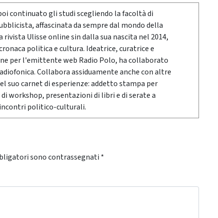
poi continuato gli studi scegliendo la facoltà di
pubblicista, affascinata da sempre dal mondo della
rivista Ulisse online sin dalla sua nascita nel 2014,
onaca politica e cultura. Ideatrice, curatrice e
ne per l'emittente web Radio Polo, ha collaborato
radiofonica. Collabora assiduamente anche con altre
Nel suo carnet di esperienze: addetto stampa per
 di workshop, presentazioni di libri e di serate a
ncontri politico-culturali.
bligatori sono contrassegnati
*