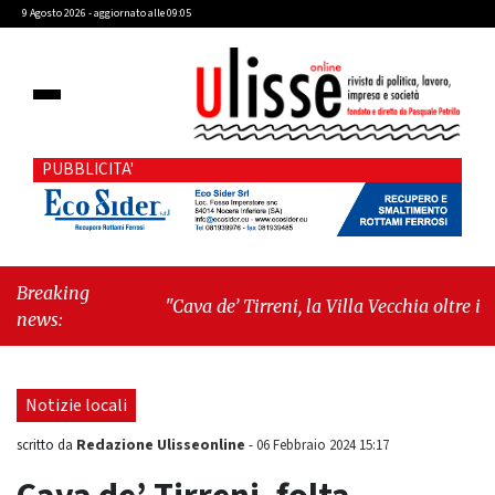
9 Agosto 2026 - aggiornato alle 09:05
PUBBLICITA'
Breaking
"Cava de’ Tirreni, la Villa Vecchia oltre i
news:
vandali: il vero nodo è il senso di comunità"
-
"Cava de’ Tirreni, La Fratellanza sull'ultima
seduta consiliare: “Serve chiarezza!”"
Notizie locali
Redazione Ulisseonline
scritto da
-
06 Febbraio 2024 15:17