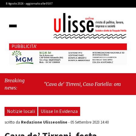
8 Agosto 2026 - aggiornato alle 05:07
PUBBLICITA'
Breaking
"Cava de' Tirreni, Caso Fariello: ora torniamo ai
news:
problemi veri"
-
"Cava de' Tirreni, quando la
burocrazia dimentica perché esiste"
Notizie locali
Ulisse In Evidenza
Redazione Ulisseonline
scritto da
-
05 Settembre 2023 14:40