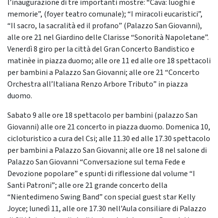
l’inaugurazione di tre importanti mostre: “Cava: luoghi e
memorie”, (foyer teatro comunale); “I miracoli eucaristici”,
“Il sacro, la sacralità ed il profano” (Palazzo San Giovanni),
alle ore 21 nel Giardino delle Clarisse “Sonorità Napoletane”.
Venerdì 8 giro per la città del Gran Concerto Bandistico e
matinèe in piazza duomo; alle ore 11 ed alle ore 18 spettacoli
per bambini a Palazzo San Giovanni; alle ore 21 “Concerto
Orchestra all’Italiana Renzo Arbore Tributo” in piazza
duomo.
Sabato 9 alle ore 18 spettacolo per bambini (palazzo San
Giovanni) alle ore 21 concerto in piazza duomo. Domenica 10,
cicloturistico a cura del Csi; alle 11.30 ed alle 17.30 spettacolo
per bambini a Palazzo San Giovanni; alle ore 18 nel salone di
Palazzo San Giovanni “Conversazione sul tema Fede e
Devozione popolare” e spunti di riflessione dal volume “I
Santi Patroni”; alle ore 21 grande concerto della
“Nientedimeno Swing Band” con special guest star Kelly
Joyce; lunedì 11, alle ore 17.30 nell’Aula consiliare di Palazzo