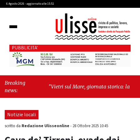
6 Agosto 2026 - aggiornato alle 15:51
PUBBLICITA'
Breaking
"Vietri sul Mare, giornata storica: la ceramica
news:
ammessa alla fase europea per l’IGP"
-
"Hudson Yards: qui New York morde il futuro"
Notizie locali
Redazione Ulisseonline
scritto da
-
28 Ottobre 2025 10:45