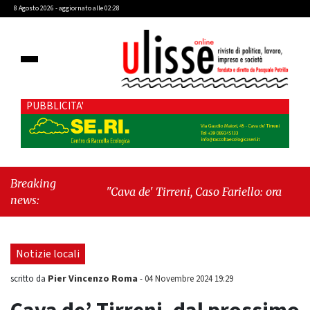
8 Agosto 2026 - aggiornato alle 02:28
PUBBLICITA'
Breaking
"Cava de' Tirreni, Caso Fariello: ora torniamo
news:
ai problemi veri"
-
"Cava de' Tirreni, quando
la burocrazia dimentica perché esiste"
Notizie locali
Pier Vincenzo Roma
scritto da
-
04 Novembre 2024 19:29