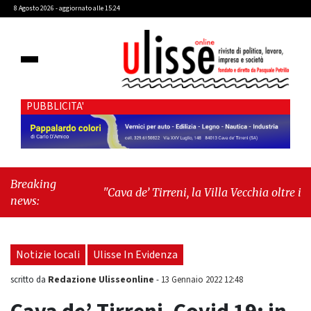
8 Agosto 2026 - aggiornato alle 15:24
PUBBLICITA'
Breaking
"Cava de’ Tirreni, la Villa Vecchia oltre i
news:
vandali: il vero nodo è il senso di comunità"
-
"Cava de’ Tirreni, La Fratellanza sull'ultima
seduta consiliare: “Serve chiarezza!”"
Notizie locali
Ulisse In Evidenza
Redazione Ulisseonline
scritto da
-
13 Gennaio 2022 12:48