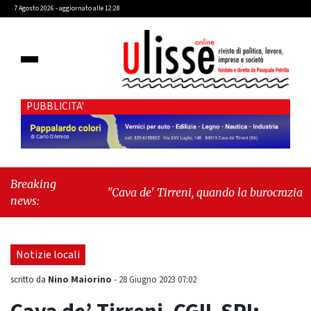
7 Agosto 2026 - aggiornato alle 12:28
PUBBLICITA'
Breaking
"Cava de' Tirreni, quando la burocrazia
news:
dimentica perché esiste"
-
"Oggi New York mi
ha rubato il cuore. Ancora"
Notizie locali
Nino Maiorino
scritto da
-
28 Giugno 2023 07:02