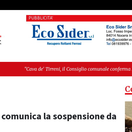
PUBBLICITA'
 de' Tirreni, il Consiglio comunale conferma Sara Fariello. L'o
ri sul Mare, giornata storica: la ceramica ammessa alla fase eu
C
ia comunica la sospensione da