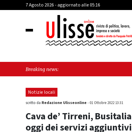
7 Agosto 2026 - aggiornato alle 05:16
"Cava
Breaking news:
"Viet
Notizie locali
Redazione Ulisseonline
scritto da
-
01 Ottobre 2022 13:31
Cava de’ Tirreni, Busital
oggi dei servizi aggiuntivi