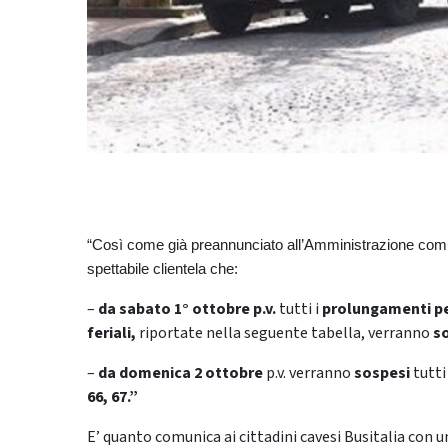
“Così come già preannunciato all’Amministrazione comun
spettabile clientela che:
–
da sabato 1° ottobre p.v.
tutti i
prolungamenti per
feriali,
riportate nella seguente tabella, verranno
s
–
da domenica 2 ottobre
p.v. verranno
sospesi
tutti
66, 67.”
E’ quanto comunica ai cittadini cavesi Busitalia con