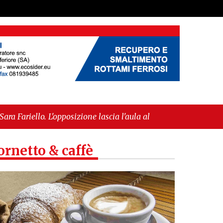
pposizione lascia l'aula al momento del voto"
-
ropea per l’IGP"
ornetto & caffè