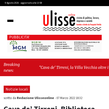
9 Agosto 2026 - aggiornato alle 13:58
PUBBLICITA'
Breaking
"Cava de’ Tirreni, la Villa Vecchia oltre i
news:
vandali: il vero nodo è il senso di comunità"
-
"Cava de’ Tirreni, La Fratellanza sull'ultima
seduta consiliare: “Serve chiarezza!”"
Notizie locali
Redazione Ulisseonline
scritto da
-
07 Marzo 2022 18:32