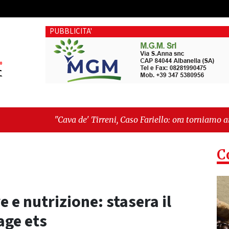
PUBBLICITA'
 de' Tirreni, Caso Fariello: ora torniamo ai problemi veri"
-
é esiste"
C
e e nutrizione: stasera il
age ets