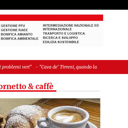
"Cava de' Tirreni, quando la burocrazia dimentica
ornetto & caffè