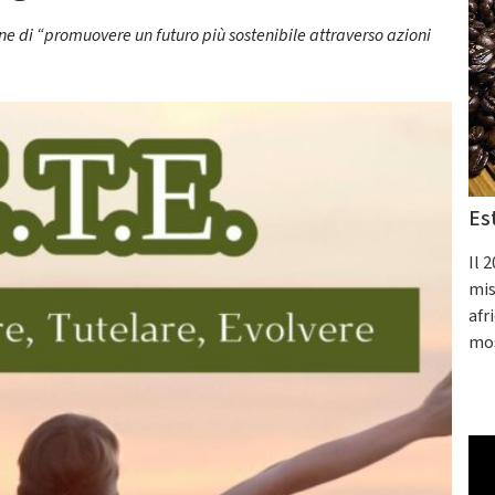
one di “promuovere un futuro più sostenibile attraverso azioni
Es
Il 
mis
afr
mos