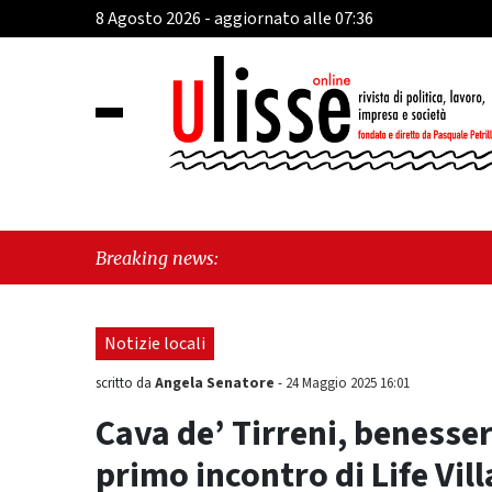
8 Agosto 2026 - aggiornato alle 07:36
"Cava
Breaking news:
perch
Notizie locali
Angela Senatore
scritto da
-
24 Maggio 2025 16:01
Cava de’ Tirreni, benesser
primo incontro di Life Vill