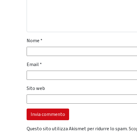
Nome
*
Email
*
Sito web
Questo sito utilizza Akismet per ridurre lo spam.
Sco