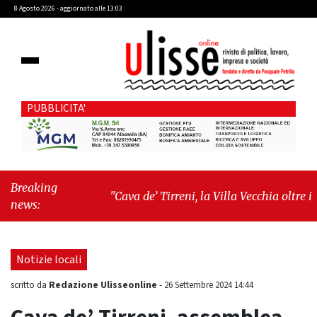
8 Agosto 2026 - aggiornato alle 13:03
PUBBLICITA'
Breaking
"Cava de’ Tirreni, la Villa Vecchia oltre i
news:
vandali: il vero nodo è il senso di comunità"
-
"Cava de’ Tirreni, La Fratellanza sull'ultima
seduta consiliare: “Serve chiarezza!”"
Notizie locali
Redazione Ulisseonline
scritto da
-
26 Settembre 2024 14:44