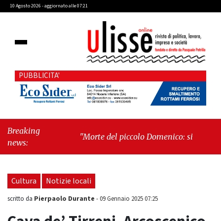
10 Agosto 2026 - aggiornato alle 07:21
PUBBLICITA'
Breaking
"Morte del piccolo Domenico: si proseguirà
news:
col processo penale"
-
"Cava de’ Tirreni, la
Villa Vecchia oltre i vandali: il vero nodo è il
senso di comunità"
Cultura
Notizie locali
Pierpaolo Durante
scritto da
-
09 Gennaio 2025 07:25