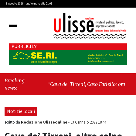
8 Agosto 2026 - aggiornato alle 01:03
PUBBLICITA'
Breaking
"Cava de' Tirreni, Caso Fariello: ora torniamo
news:
ai problemi veri"
-
"Cava de' Tirreni, quando
la burocrazia dimentica perché esiste"
Notizie locali
Redazione Ulisseonline
scritto da
-
03 Gennaio 2022 18:44